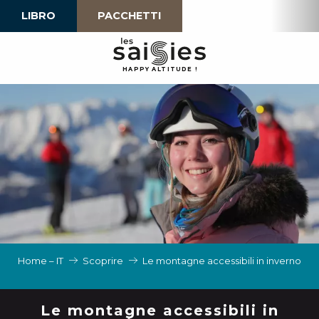
Aller
LIBRO
PACCHETTI
au
contenu
principal
H
A
P
P
Y
 A
L
TI
T
U
D
E
!
Home – IT
Scoprire
Le montagne accessibili in inverno
Le montagne accessibili in