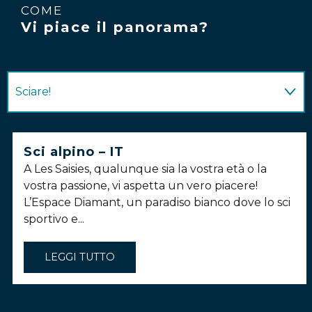
COME
Vi piace il panorama?
Sciare!
A piedi o con le racchette da neve
Sci alpino – IT
A Les Saisies, qualunque sia la vostra età o la
Slitta trainata da cani
vostra passione, vi aspetta un vero piacere!
L’Espace Diamant, un paradiso bianco dove lo sci
sportivo e...
LEGGI TUTTO