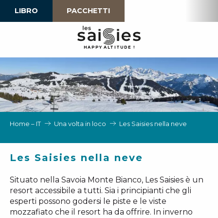
Aller
LIBRO
PACCHETTI
au
contenu
principal
H
A
P
P
Y
 A
L
TI
T
U
D
E
!
Home – IT
Una volta in loco
Les Saisies nella neve
Les Saisies nella neve
Situato nella Savoia Monte Bianco, Les Saisies è un
resort accessibile a tutti. Sia i principianti che gli
esperti possono godersi le piste e le viste
mozzafiato che il resort ha da offrire. In inverno