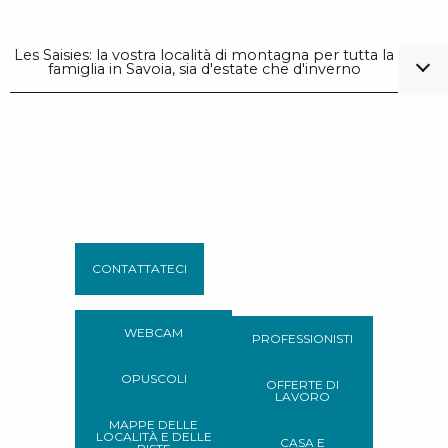
Les Saisies: la vostra località di montagna per tutta la
famiglia in Savoia, sia d'estate che d'inverno
CONTATTATECI
WEBCAM
PROFESSIONISTI
OPUSCOLI
OFFERTE DI
LAVORO
MAPPE DELLE
LOCALITÀ E DELLE
CASA E