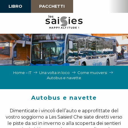
Aller
LIBRO
PACCHETTI
au
contenu
principal
H
A
P
P
Y
 A
L
TI
T
U
D
E
!
Home – IT
Una volta in loco
Come muoversi
Autobus e navette
Autobus e navette
Dimenticate i vincoli dell’auto e approfittate del
vostro soggiorno a Les Saisies! Che siate diretti verso
le piste da sci in inverno o alla scoperta dei sentieri