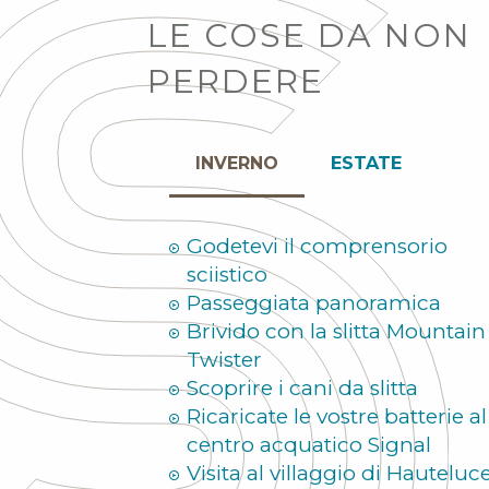
LE COSE DA NON
PERDERE
INVERNO
ESTATE
Godetevi il comprensorio
sciistico
Passeggiata panoramica
Brivido con la slitta Mountain
Twister
Scoprire i cani da slitta
Ricaricate le vostre batterie al
centro acquatico Signal
Visita al villaggio di Hauteluc