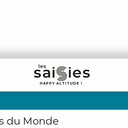
H
A
P
P
Y
 A
L
TI
T
U
D
E
!
s du Monde