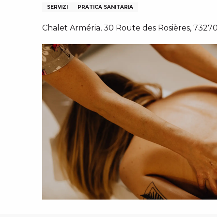
N
I, GRUPPI, COMITATI AZIENDALI
SERVIZI
PRATICA SANITARIA
ES
Chalet Arméria, 30 Route des Rosières, 7327
 INVERNALI – IT