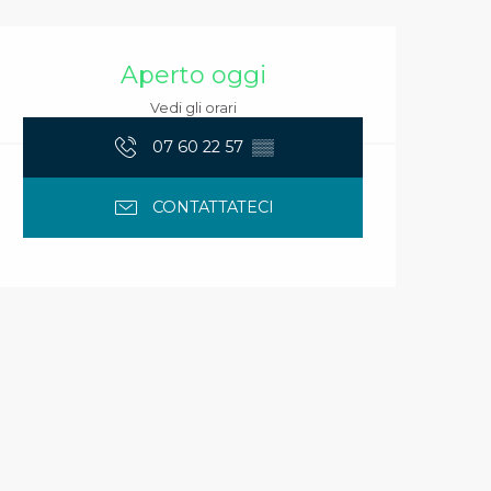
Orari e contatti
Aperto oggi
Vedi gli orari
07 60 22 57
▒▒
CONTATTATECI