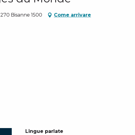
3270 Bisanne 1500
Come arrivare
Lingue parlate
Lingue parlate