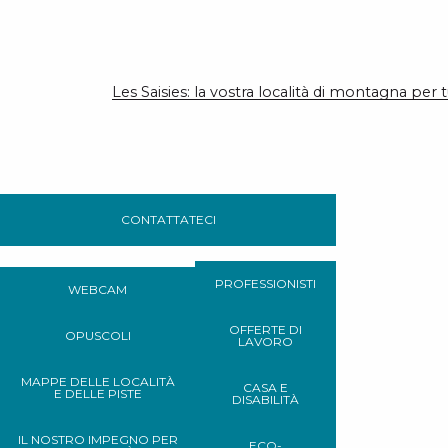
Les Saisies: la vostra località di montagna per t
CONTATTATECI
PROFESSIONISTI
WEBCAM
OFFERTE DI
OPUSCOLI
LAVORO
MAPPE DELLE LOCALITÀ
CASA E
E DELLE PISTE
DISABILITÀ
IL NOSTRO IMPEGNO PER
ECO-