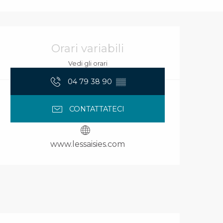
Orari e contatti
Orari variabili
Vedi gli orari
04 79 38 90
▒▒
CONTATTATECI
www.lessaisies.com