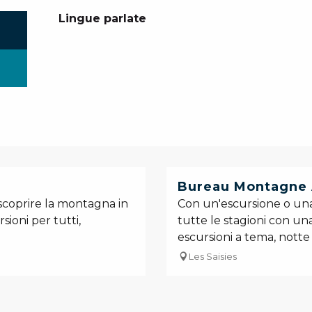
Lingue parlate
Lingue parlate
Bureau Montagne 
 scoprire la montagna in
Con un'escursione o una 
sioni per tutti,
tutte le stagioni con una
escursioni a tema, notte i
Les Saisies