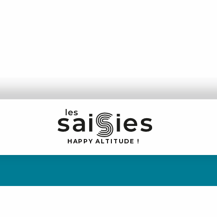
H
A
P
P
Y
 A
L
TI
T
U
D
E
!