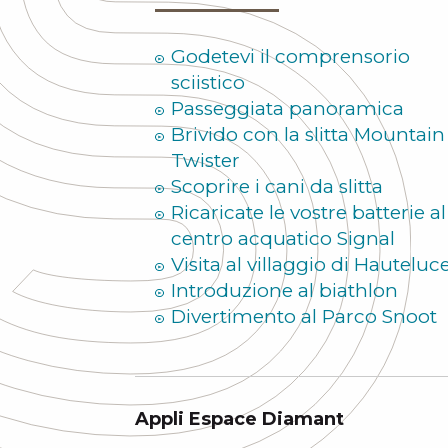
Godetevi il comprensorio
sciistico
Passeggiata panoramica
Brivido con la slitta Mountain
Twister
Scoprire i cani da slitta
Ricaricate le vostre batterie al
centro acquatico Signal
Visita al villaggio di Hauteluc
Introduzione al biathlon
Divertimento al Parco Snoot
Appli Espace Diamant