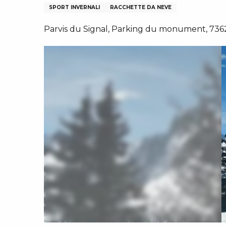
N
I, GRUPPI, COMITATI AZIENDALI
SPORT INVERNALI
RACCHETTE DA NEVE
ES
Parvis du Signal, Parking du monument, 7362
 INVERNALI – IT