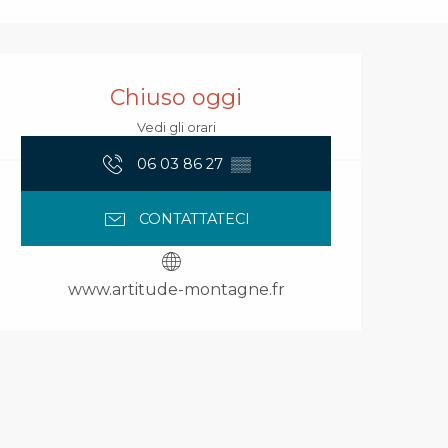
Orari e contatti
Chiuso oggi
Vedi gli orari
06 03 86 27
▒▒
CONTATTATECI
www.artitude-montagne.fr