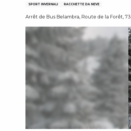
N
I, GRUPPI, COMITATI AZIENDALI
SPORT INVERNALI
RACCHETTE DA NEVE
ES
Arrêt de Bus Belambra, Route de la Forêt, 736
 INVERNALI – IT