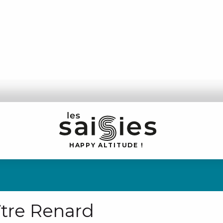
H
A
P
P
Y
 A
L
TI
T
U
D
E
!
ître Renard