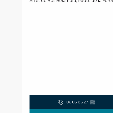
Arrêt de Bus Belambra, Route de la Forêt,
06 03 86 27
▒▒