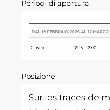
Periodi di apertura
DAL
19 FEBBRAIO 2026
AL
12 MARZO 
DAL
1 GENNAIO 2026
AL
4 GENNAIO 
Giovedì
09:15 - 12:00
MARTEDÌ 6 GENNAIO 2026
Posizione
DAL
15 GENNAIO 2026
AL
9 FEBBRAIO
MERCOLEDÌ 11 FEBBRAIO 2026
Sur les traces de 