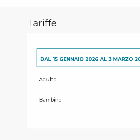
Tariffe
DAL
15 GENNAIO 2026
AL
3 MARZO 2
DAL
23 DICEMBRE 2025
AL
4 GENNAI
Adulto
IL
6 GENNAIO 2026
Bambino