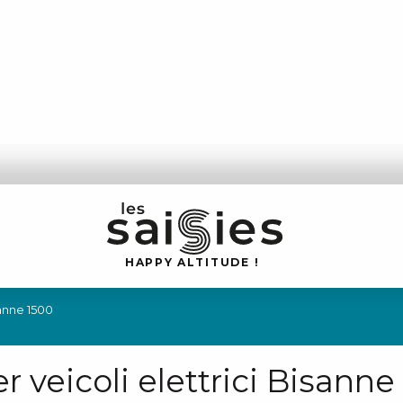
H
A
P
P
Y
 A
L
TI
T
U
D
E
!
sanne 1500
er veicoli elettrici Bisanne