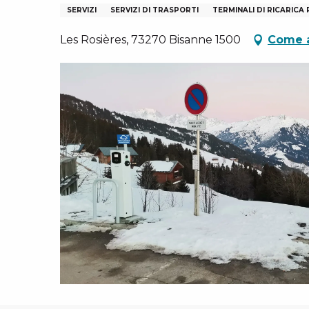
N
I, GRUPPI, COMITATI AZIENDALI
SERVIZI
SERVIZI DI TRASPORTI
TERMINALI DI RICARICA 
ES
Les Rosières, 73270 Bisanne 1500
Come a
 INVERNALI – IT