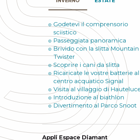
INVERNO
ESTATE
Godetevi il comprensorio
sciistico
Passeggiata panoramica
Brivido con la slitta Mountain
Twister
Scoprire i cani da slitta
Ricaricate le vostre batterie al
centro acquatico Signal
Visita al villaggio di Hauteluc
Introduzione al biathlon
Divertimento al Parco Snoot
Appli Espace Diamant