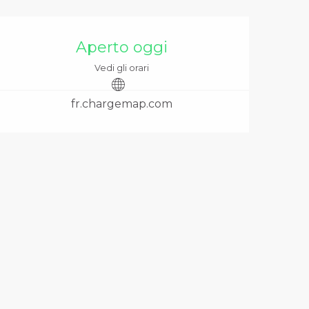
Orari e contatti
Aperto oggi
Vedi gli orari
fr.chargemap.com