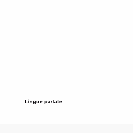
Lingue parlate
Lingue parlate