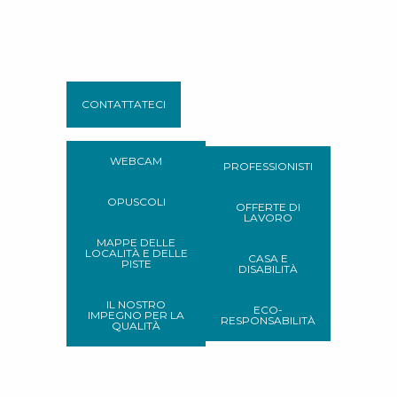
CONTATTATECI
WEBCAM
PROFESSIONISTI
OPUSCOLI
OFFERTE DI
LAVORO
MAPPE DELLE
LOCALITÀ E DELLE
CASA E
PISTE
DISABILITÀ
IL NOSTRO
ECO-
IMPEGNO PER LA
RESPONSABILITÀ
QUALITÀ