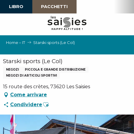
Aller
LIBRO
PACCHETTI
au
contenu
principal
H
A
P
P
Y
 A
L
TI
T
U
D
E
!
Home – IT
Starski sports (Le Col)
Starski sports (Le Col)
NEGOZI
PICCOLA E GRANDE DISTRIBUZIONE
NEGOZI DI ARTICOLI SPORTIVI
15 route des crètes, 73620 Les Saisies
Come arrivare
Ajouter aux favoris
Condividere