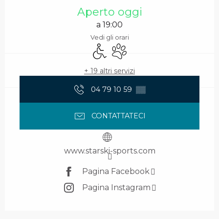
Aperto oggi
a 19:00
Vedi gli orari
Accesso per i disabili
Animali ammessi
+ 19 altri servizi
04 79 10 59
▒▒
CONTATTATECI
www.starski-sports.com
Pagina Facebook
Pagina Instagram