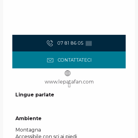
07 81 86 05
▒▒
CONTATTATECI
www.lepatafan.com
Lingue parlate
Lingue parlate
Ambiente
Ambiente
Montagna
Accessibile con sci ai piedi