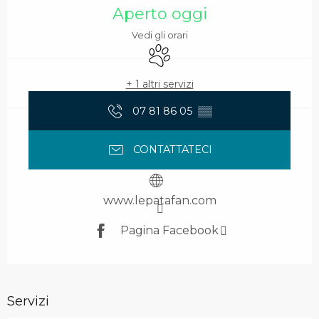
Aperto oggi
Vedi gli orari
Animali ammessi
+ 1 altri servizi
07 81 86 05
▒▒
CONTATTATECI
www.lepatafan.com
Pagina Facebook
Servizi