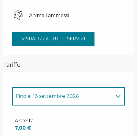
Animali ammessi
VISUALIZZA TUTTI I SERVIZI
Tariffe
Fino al
13 settembre 2026
Dal
13 dicembre 2025
al
11 aprile 2026
A scelta
7,00 €
Dal
12 dicembre 2026
al
10 aprile
2027