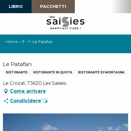
Aller
LIBRO
PACCHETTI
au
contenu
principal
H
A
P
P
Y
 A
L
TI
T
U
D
E
!
Home – IT
Le Patafan
Le Patafan
RISTORANTE
RISTORANTE IN QUOTA
RISTORANTE DI MONTAGNA
Le Crozat, 73620 Les Saisies
Come arrivare
Ajouter aux favoris
Condividere