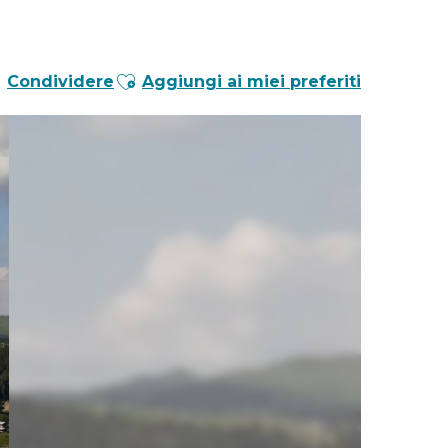
Ajouter aux favoris
Condividere
Aggiungi ai miei preferiti