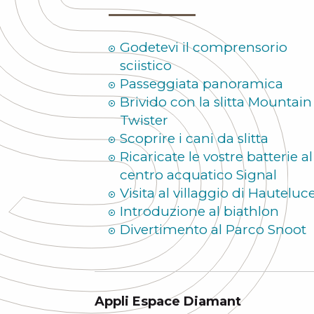
Godetevi il comprensorio
sciistico
Passeggiata panoramica
Brivido con la slitta Mountain
Twister
Scoprire i cani da slitta
Ricaricate le vostre batterie al
centro acquatico Signal
Visita al villaggio di Hauteluc
Introduzione al biathlon
Divertimento al Parco Snoot
Appli Espace Diamant