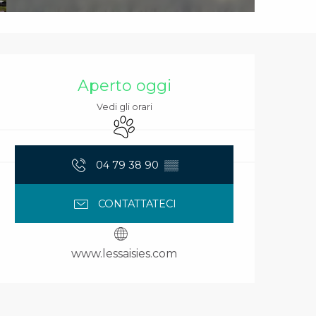
Orari e contatti
Aperto oggi
Vedi gli orari
Animali ammessi
04 79 38 90
▒▒
CONTATTATECI
www.lessaisies.com