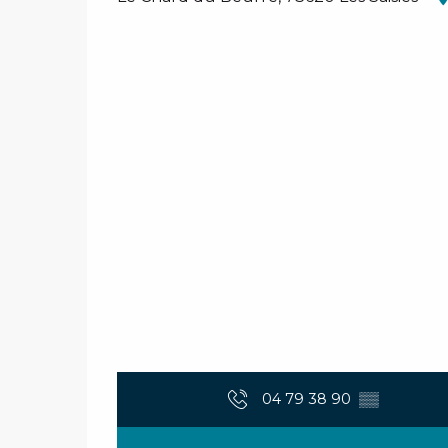
04 79 38 90
▒▒