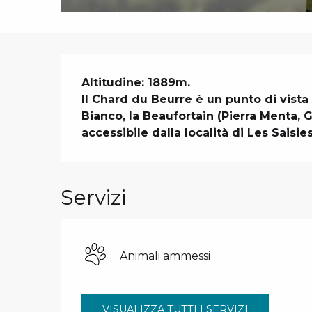
Descrizione
Altitudine: 1889m.

Il Chard du Beurre è un punto di vista
Bianco, la Beaufortain (Pierra Menta, G
accessibile dalla località di Les Saisies
Servizi
Animali ammessi
VISUALIZZA TUTTI I SERVIZI