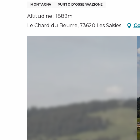
N
I, GRUPPI, COMITATI AZIENDALI
MONTAGNA
PUNTO D'OSSERVAZIONE
ES
Altitudine : 1889m
 INVERNALI – IT
Le Chard du Beurre, 73620 Les Saisies
Co