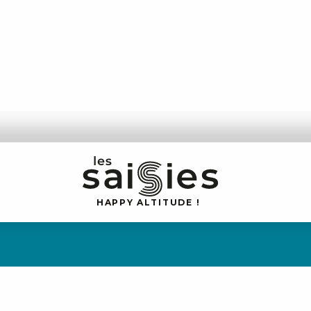
H
A
P
P
Y
 A
L
TI
T
U
D
E
!