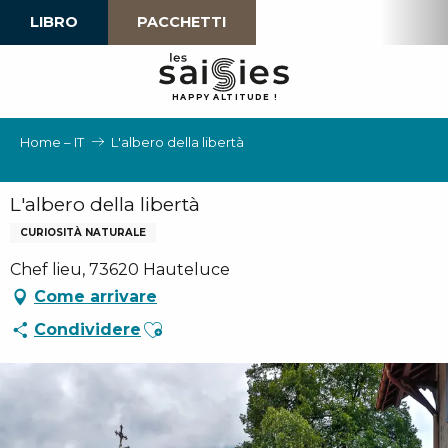
Aller
LIBRO
PACCHETTI
au
contenu
principal
H
A
P
P
Y
 A
L
TI
T
U
D
E
!
Home – IT
L'albero della libertà
L'albero della libertà
CURIOSITÀ NATURALE
Chef lieu, 73620 Hauteluce
Come arrivare
Ajouter aux favoris
Condividere