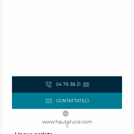
04 79 38 21
▒▒
CONTATTATECI
www.hauteluce.com