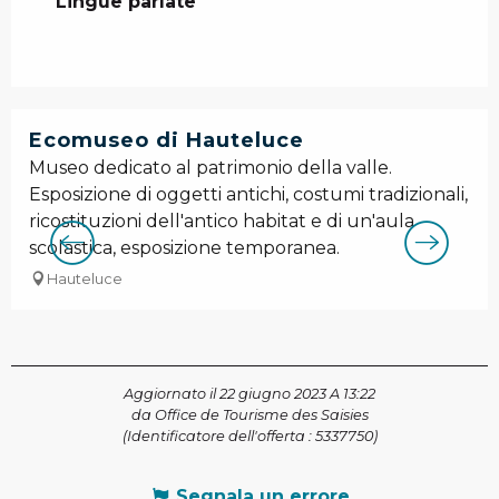
Lingue parlate
Lingue parlate
Ecomuseo di Hauteluce
Museo dedicato al patrimonio della valle.
Esposizione di oggetti antichi, costumi tradizionali,
ricostituzioni dell'antico habitat e di un'aula
scolastica, esposizione temporanea.
Hauteluce
Aggiornato il 22 giugno 2023 A 13:22
da Office de Tourisme des Saisies
(Identificatore dell'offerta :
5337750
)
Segnala un errore