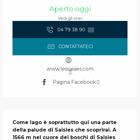
Aperto oggi
Vedi gli orari
04 79 38 90
▒▒
CONTATTATECI
www.lessaisies.com
Pagina Facebook
Descrizione
Come lago è soprattutto qui una parte 
della palude di Saisies che scoprirai. A 
1566 m nel cuore dei boschi di Saisies 