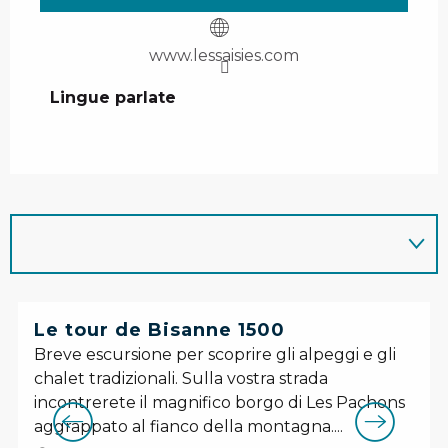
www.lessaisies.com
Lingue parlate
Lingue parlate
Le tour de Bisanne 1500
Breve escursione per scoprire gli alpeggi e gli
chalet tradizionali. Sulla vostra strada
incontrerete il magnifico borgo di Les Pachons
aggrappato al fianco della montagna....