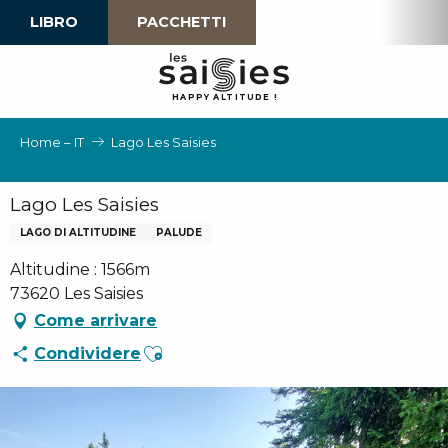
Aller
LIBRO
PACCHETTI
au
contenu
principal
H
A
P
P
Y
 A
L
TI
T
U
D
E
!
Home – IT
Lago Les Saisies
Lago Les Saisies
LAGO DI ALTITUDINE
PALUDE
Altitudine : 1566m
73620 Les Saisies
Come arrivare
Ajouter aux favoris
Condividere