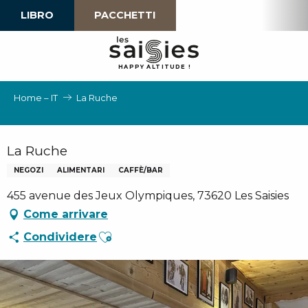
Aller
LIBRO
PACCHETTI
au
contenu
principal
H
A
P
P
Y
 A
L
TI
T
U
D
E
!
Home – IT
La Ruche
La Ruche
NEGOZI
ALIMENTARI
CAFFÈ/BAR
455 avenue des Jeux Olympiques, 73620 Les Saisies
Come arrivare
Ajouter aux favoris
Condividere