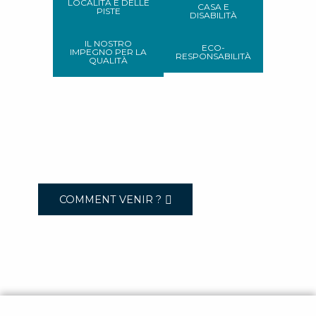
LOCALITÀ E DELLE
CASA E
PISTE
DISABILITÀ
IL NOSTRO
ECO-
IMPEGNO PER LA
RESPONSABILITÀ
QUALITÀ
COMMENT VENIR ?