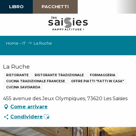
Aller
LIBRO
PACCHETTI
au
contenu
principal
H
A
P
P
Y
 A
L
TI
T
U
D
E
!
Home – IT
La Ruche
La Ruche
RISTORANTE
RISTORANTE TRADIZIONALE
FORMAGGERIA
CUCINA TRADIZIONALE FRANCESE
OFFRE PIATTI "FATTI IN CASA"
CUCINA SAVOIARDA
455 avenue des Jeux Olympiques, 73620 Les Saisies
Come arrivare
Ajouter aux favoris
Condividere