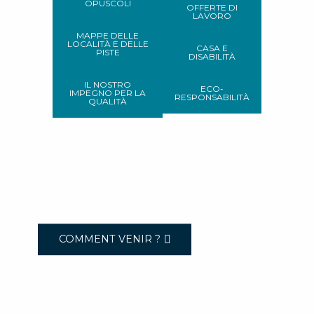
OPUSCOLI
OFFERTE DI
LAVORO
MAPPE DELLE
LOCALITÀ E DELLE
CASA E
PISTE
DISABILITÀ
IL NOSTRO
ECO-
IMPEGNO PER LA
RESPONSABILITÀ
QUALITÀ
COMMENT VENIR ?