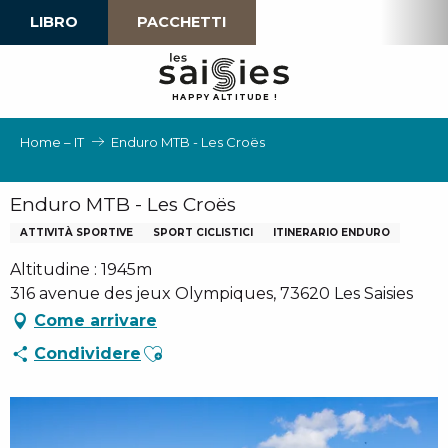
Aller
LIBRO
PACCHETTI
au
contenu
principal
H
A
P
P
Y
 A
L
TI
T
U
D
E
!
Home – IT
Enduro MTB - Les Croës
Enduro MTB - Les Croës
ATTIVITÀ SPORTIVE
SPORT CICLISTICI
ITINERARIO ENDURO
Altitudine : 1945m
316 avenue des jeux Olympiques, 73620 Les Saisies
Come arrivare
Ajouter aux favoris
Condividere