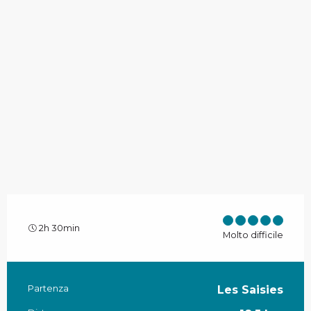
2h 30min
Molto difficile
Partenza
Les Saisies
Informazioni pratiche