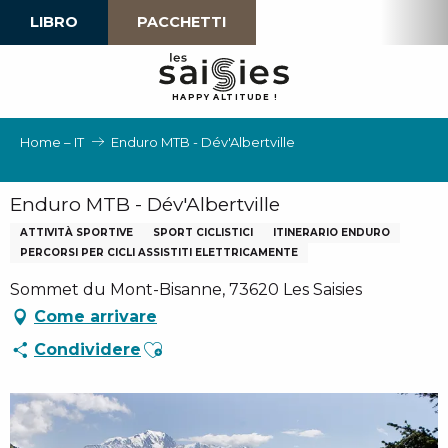
Aller
LIBRO
PACCHETTI
au
contenu
principal
H
A
P
P
Y
 A
L
TI
T
U
D
E
!
Home – IT
Enduro MTB - Dév'Albertville
Enduro MTB - Dév'Albertville
ATTIVITÀ SPORTIVE
SPORT CICLISTICI
ITINERARIO ENDURO
PERCORSI PER CICLI ASSISTITI ELETTRICAMENTE
Sommet du Mont-Bisanne, 73620 Les Saisies
Come arrivare
Ajouter aux favoris
Condividere