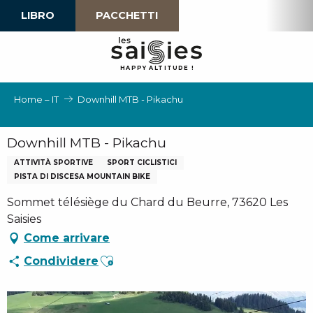
Aller
LIBRO
PACCHETTI
au
contenu
principal
H
A
P
P
Y
 A
L
TI
T
U
D
E
!
Home – IT
Downhill MTB - Pikachu
Downhill MTB - Pikachu
ATTIVITÀ SPORTIVE
SPORT CICLISTICI
PISTA DI DISCESA MOUNTAIN BIKE
Sommet télésiège du Chard du Beurre, 73620 Les
Saisies
Come arrivare
Ajouter aux favoris
Condividere