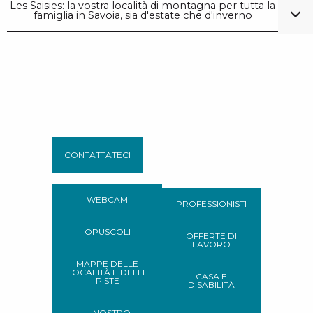
Les Saisies: la vostra località di montagna per tutta la
famiglia in Savoia, sia d'estate che d'inverno
CONTATTATECI
WEBCAM
PROFESSIONISTI
OPUSCOLI
OFFERTE DI
LAVORO
MAPPE DELLE
LOCALITÀ E DELLE
CASA E
PISTE
DISABILITÀ
IL NOSTRO