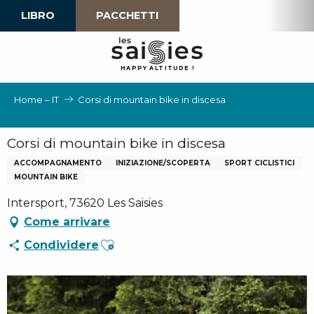
Aller
LIBRO
PACCHETTI
au
contenu
principal
H
A
P
P
Y
 A
L
TI
T
U
D
E
!
Home – IT
Corsi di mountain bike in discesa
Corsi di mountain bike in discesa
ACCOMPAGNAMENTO
INIZIAZIONE/SCOPERTA
SPORT CICLISTICI
MOUNTAIN BIKE
Intersport, 73620 Les Saisies
Come arrivare
Ajouter aux favoris
Condividere