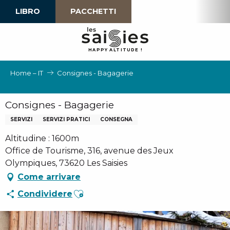
Aller
LIBRO
PACCHETTI
au
contenu
principal
H
A
P
P
Y
 A
L
TI
T
U
D
E
!
Home – IT
Consignes - Bagagerie
Consignes - Bagagerie
SERVIZI
SERVIZI PRATICI
CONSEGNA
Altitudine : 1600m
Office de Tourisme, 316, avenue des Jeux
Olympiques, 73620 Les Saisies
Come arrivare
Ajouter aux favoris
Condividere