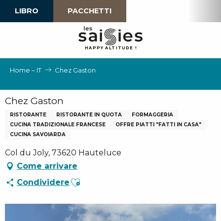
Aller
LIBRO
PACCHETTI
au
contenu
principal
H
A
P
P
Y
 A
L
TI
T
U
D
E
!
Home – IT
Chez Gaston
Chez Gaston
RISTORANTE
RISTORANTE IN QUOTA
FORMAGGERIA
CUCINA TRADIZIONALE FRANCESE
OFFRE PIATTI "FATTI IN CASA"
CUCINA SAVOIARDA
Col du Joly, 73620 Hauteluce
Come arrivare
Ajouter aux favoris
Condividere