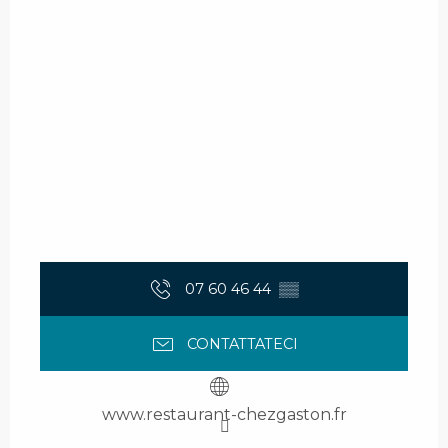
07 60 46 44
▒▒
CONTATTATECI
www.restaurant-chezgaston.fr