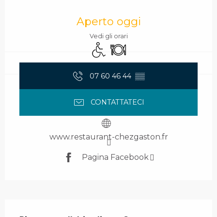
Orari e contatti
Aperto oggi
Vedi gli orari
Accesso per i disabili
Ristorante
07 60 46 44
▒▒
CONTATTATECI
www.restaurant-chezgaston.fr
Pagina Facebook
Descrizione