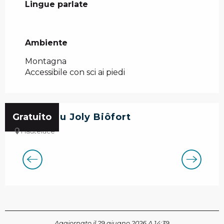
Lingue parlate
Lingue parlate
Ambiente
Ambiente
Montagna
Accessibile con sci ai piedi
Gratuito
La fête du Joly Biôfort
Hauteluce
Aggiornato il 29 giugno 2026 A 14:39