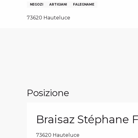
N
I, GRUPPI, COMITATI AZIENDALI
NEGOZI
ARTIGIANI
FALEGNAME
ES
73620 Hauteluce
 INVERNALI – IT
Posizione
Braisaz Stéphane
73620 Hauteluce