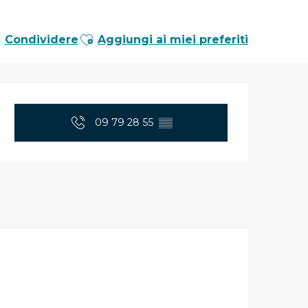
Ajouter aux favoris
Condividere
Aggiungi ai miei preferiti
Orari e contatti
09 79 28 55
▒▒