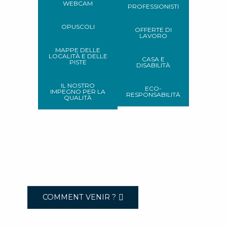
WEBCAM
PROFESSIONISTI
OPUSCOLI
OFFERTE DI
LAVORO
MAPPE DELLE
LOCALITÀ E DELLE
CASA E
PISTE
DISABILITÀ
IL NOSTRO
ECO-
IMPEGNO PER LA
RESPONSABILITÀ
QUALITÀ
COMMENT VENIR ?