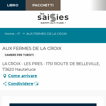
Aller
LIBRO
PACCHETTI
au
contenu
principal
H
A
P
P
Y
 A
L
TI
T
U
D
E
!
Home – IT
AUX FERMES DE LA CROIX
AUX FERMES DE LA CROIX
CAMERE PER TURISTI
LA CROIX - LES PRES - 1751 ROUTE DE BELLEVILLE,
73620 Hauteluce
Come arrivare
Ajouter aux favoris
Condividere
Orari e contatti