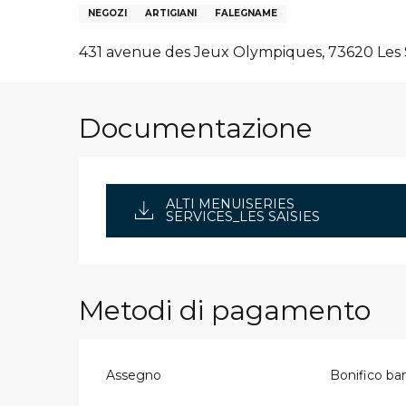
N
I, GRUPPI, COMITATI AZIENDALI
NEGOZI
ARTIGIANI
FALEGNAME
ES
431 avenue des Jeux Olympiques, 73620 Les S
 INVERNALI – IT
Documentazione
ALTI MENUISERIES
SERVICES_LES SAISIES
Metodi di pagamento
Assegno
Bonifico ba