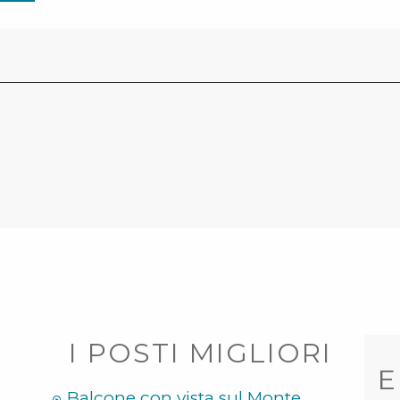
I POSTI MIGLIORI
E
Balcone con vista sul Monte