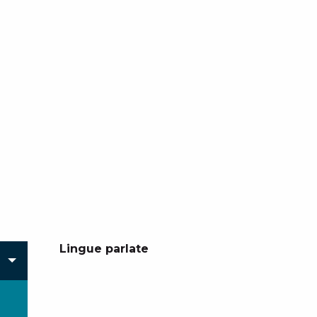
Lingue parlate
Lingue parlate