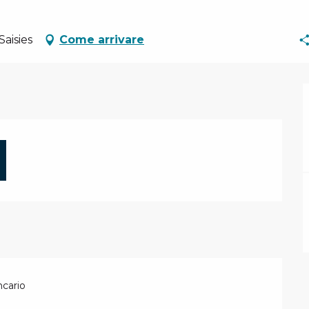
aisies
Come arrivare
ncario