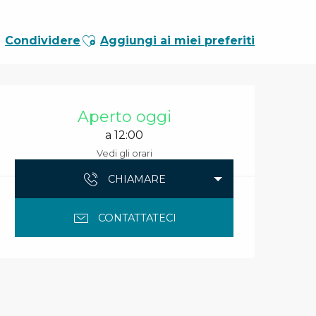
Ajouter aux favoris
Condividere
Aggiungi ai miei preferiti
Orari e contatti
Aperto oggi
a 12:00
Vedi gli orari
CHIAMARE
CONTATTATECI