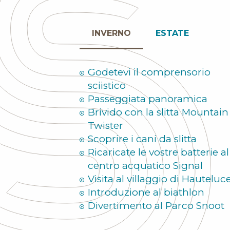
INVERNO
ESTATE
Godetevi il comprensorio
sciistico
Passeggiata panoramica
Brivido con la slitta Mountain
Twister
Scoprire i cani da slitta
Ricaricate le vostre batterie al
centro acquatico Signal
Visita al villaggio di Hauteluc
Introduzione al biathlon
Divertimento al Parco Snoot