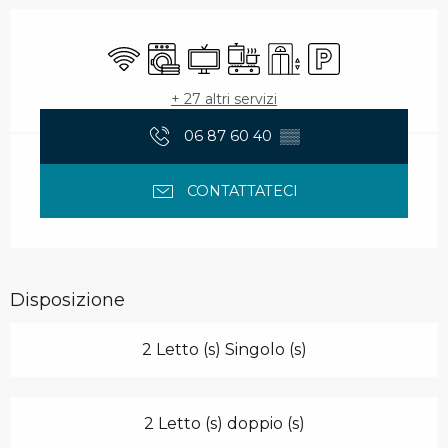
Orari e contatti
Wi-Fi
Lavatrice
Televisione
Piano di cottura
Sollevamento
Parcheggio
+ 27 altri servizi
06 87 60 40
▒▒
CONTATTATECI
Disposizione
2 Letto (s) Singolo (s)
2 Letto (s) doppio (s)