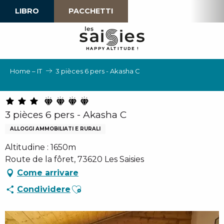
Aller
LIBRO
PACCHETTI
au
contenu
principal
H
A
P
P
Y
 A
L
TI
T
U
D
E
!
Home – IT
3 pièces 6 pers - Akasha C
3 pièces 6 pers - Akasha C
ALLOGGI AMMOBILIATI E RURALI
Altitudine : 1650m
Route de la fôret, 73620 Les Saisies
Come arrivare
Ajouter aux favoris
Condividere