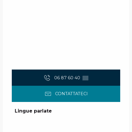
06 87 60 40
▒▒
CONTATTATECI
Lingue parlate
Lingue parlate