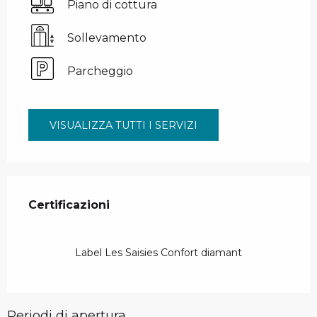
Piano di cottura
Sollevamento
Parcheggio
VISUALIZZA TUTTI I SERVIZI
Offerte di prestazioni
Certificazioni
Certificazioni
Label Les Saisies Confort diamant
Periodi di apertura