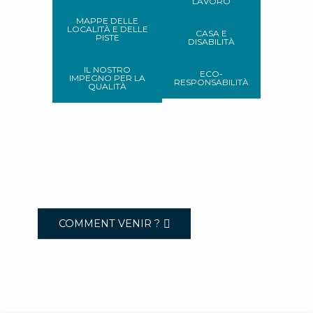
LAVORO
MAPPE DELLE
LOCALITÀ E DELLE
CASA E
PISTE
DISABILITÀ
IL NOSTRO
ECO-
IMPEGNO PER LA
RESPONSABILITÀ
QUALITÀ
COMMENT VENIR ?