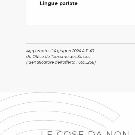
Lingue parlate
Lingue parlate
Aggiornato il 14 giugno 2024 A 11:43
da Office de Tourisme des Saisies
(Identificatore dell'offerta :
6595268
)
LE COSE DA NON