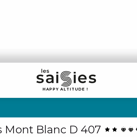
H
A
P
P
Y
 A
L
TI
T
U
D
E
!
s Mont Blanc D 407