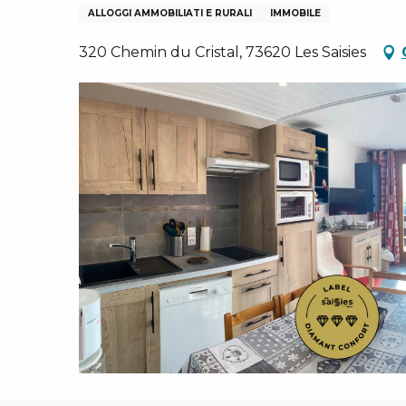
N
I, GRUPPI, COMITATI AZIENDALI
ALLOGGI AMMOBILIATI E RURALI
IMMOBILE
ES
320 Chemin du Cristal, 73620 Les Saisies
 INVERNALI – IT