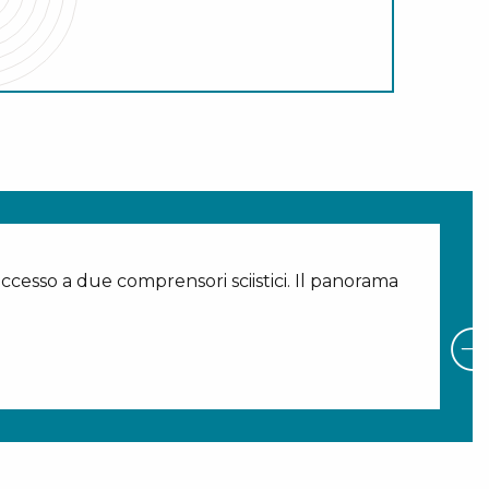
’accesso a due comprensori sciistici. Il panorama
C