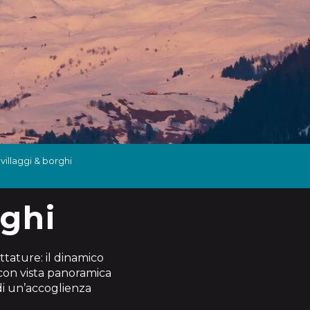
i villaggi & borghi
rghi
tature: il dinamico
 con vista panoramica
di un’accoglienza