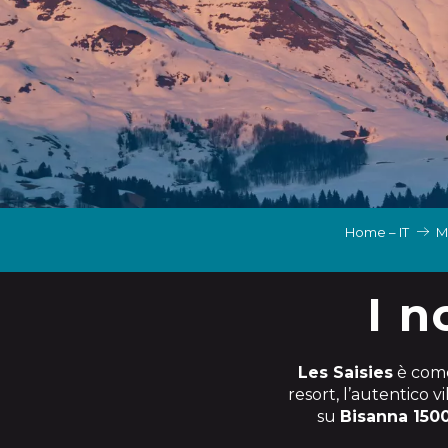
N
I, GRUPPI, COMITATI AZIENDALI
ES
 INVERNALI – IT
Home – IT
M
I n
Les Saisies
è come
resort, l’autentico 
su
Bisanna 150