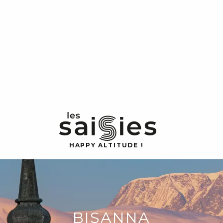
H
A
P
P
Y
 A
L
TI
T
U
D
E
!
BISANNA