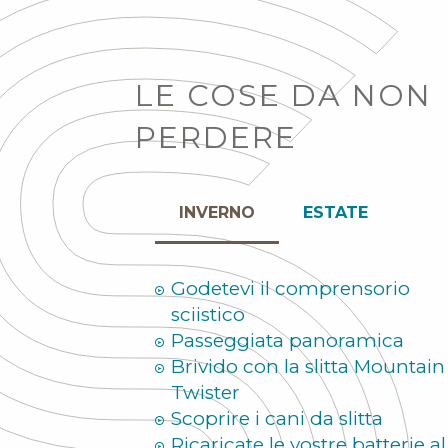
LE COSE DA NON
PERDERE
INVERNO
ESTATE
Godetevi il comprensorio
sciistico
Passeggiata panoramica
Brivido con la slitta Mountain
Twister
Scoprire i cani da slitta
Ricaricate le vostre batterie al