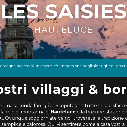
LES SAISIES
HAUTELUCE
ontagne accessibili in estate
Immersione negli alpeggi
I nostr
ostri villaggi & bo
 una seconda famiglia… Scopritela in tutte le sue sfaccet
villaggio di montagna di
Hauteluce
o la frazione-stazione
0
… Ovunque soggiorniate da noi, troverete la tradizione 
semplice e calorosa. Qui vi sentirete come a casa vostra.