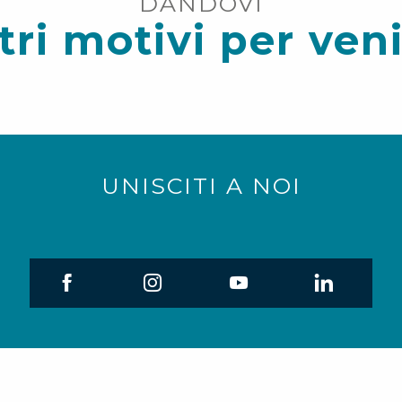
DANDOVI
tri motivi per ven
Sentiero della Bambina delle Sedi
UNISCITI A NOI