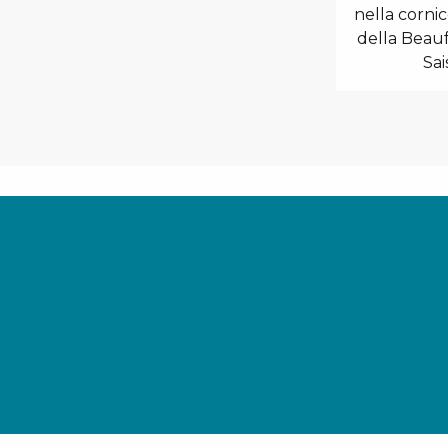
nella corni
della Beaufo
Sai