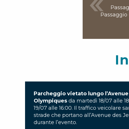
Passagg
Passaggio d
I
Parcheggio vietato lungo l’Avenue
Olympiques
da martedì 18/07 alle 1
19/07 alle 16:00. Il traffico veicolare s
strade che portano all’Avenue des 
durante l’evento.