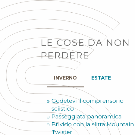
LE COSE DA NON
PERDERE
INVERNO
ESTATE
Godetevi il comprensorio
sciistico
Passeggiata panoramica
Brivido con la slitta Mountain
Twister