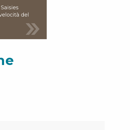
 Saisies
velocità del
he