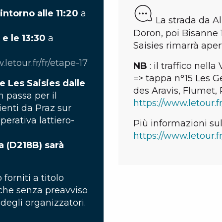
ntorno alle 11:20
a
La strada da Alb
Doron, poi Bisanne 1
 e le 13:30
a
Saisies rimarrà apert
.letour.fr/fr/etape-17
NB
: il traffico nella
=> tappa n°15 Les Ge
e Les Saisies dalle
des Aravis, Flumet,
n passa per il
https://www.letour.fr
ienti da Praz sur
perativa lattiero-
Più informazioni sul
https://www.letour.fr
da (D218B) sarà
 forniti a titolo
iche senza preavviso
degli organizzatori.