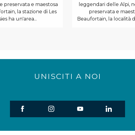
ce preservata e maestosa
leggendari delle Alpi, n
rtain, la stazione di Les
preservata e maest
sies ha un'area...
Beaufortain, la località di 
UNISCITI A NOI