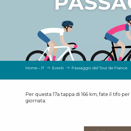
PASSA
N
I, GRUPPI, COMITATI AZIENDALI
ES
 INVERNALI – IT
Home – IT
Eventi
Passaggio del Tour de France
Per questa 17a tappa di 166 km, fate il tifo pe
giornata.