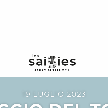
H
A
P
P
Y
 A
L
TI
T
U
D
E
!
19 LUGLIO 2023