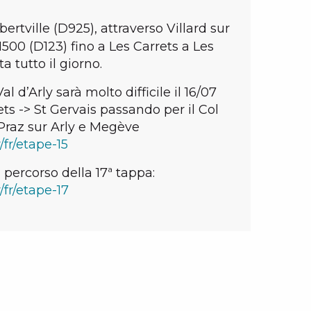
ertville (D925), attraverso Villard sur
500 (D123) fino a Les Carrets a Les
a tutto il giorno.
 Val d’Arly sarà molto difficile il 16/07
ts -> St Gervais passando per il Col
 Praz sur Arly e Megève
/fr/etape-15
 percorso della 17ª tappa:
/fr/etape-17