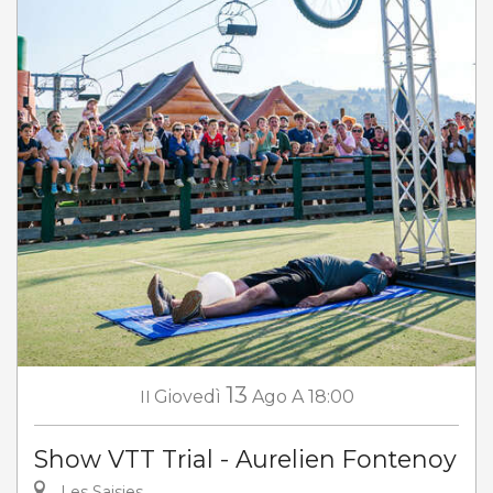
13
Il
Giovedì
Ago
A 18:00
Show VTT Trial - Aurelien Fontenoy
Les Saisies