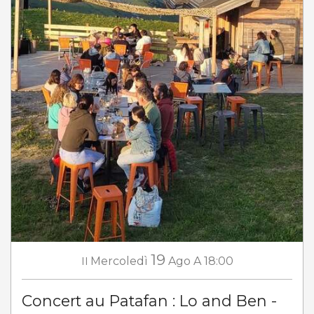
19
Il
Mercoledì
Ago
A 18:00
Concert au Patafan : Lo and Ben -