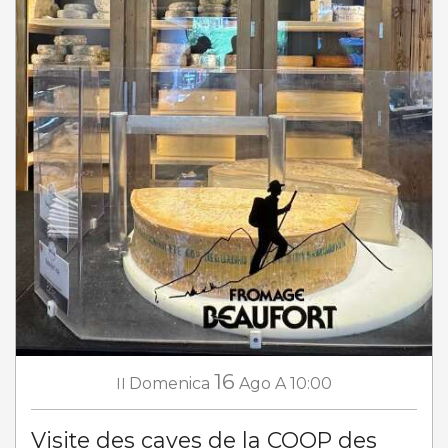
16
Il
Domenica
Ago
A 10:00
Visite des caves de la COOP des