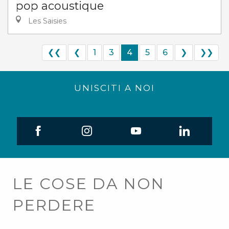
pop acoustique
Les Saisies
❮❮
❮
1
3
4
5
6
❯
❯❯
UNISCITI A NOI
LE COSE DA NON
PERDERE