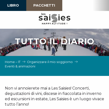
Aller
LIBRO
PACCHETTI
au
contenu
principal
H
A
P
P
Y
 A
L
TI
T
U
D
E
!
TUTTO IL DIARIO
Home – IT
Organizzare il mio soggiorno
Eventi & animazioni
Non vi annoierete mai a Les Saisies! Concerti,
degustazioni di vini, discese in fiaccolata in inverno
ed escursioni in estate, Les Saisies è un luogo vivace
tutto l’anno!